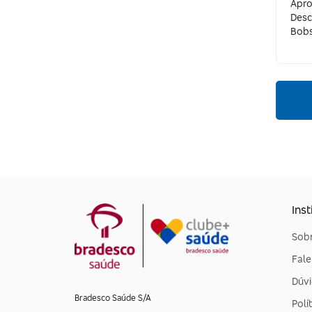
Apro
Roots To Go
Desc
Bob
Inst
Sobr
Fal
Dúvi
Bradesco Saúde S/A
Polí