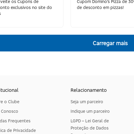
veite os Cupons de
Cupom Domino’s Pizza de 3
onto exclusivos no site do
de desconto em pizzas!
s
Carregar mais
itucional
Relacionamento
e o Clube
Seja um parceiro
e Conosco
Indique um parceiro
das Frequentes
LGPD – Lei Geral de
Proteção de Dados
tica de Privacidade