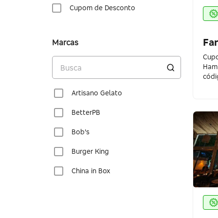
Cupom de Desconto
Fa
Marcas
Cupo
Hamb
códi
Artisano Gelato
BetterPB
Bob's
Burger King
China in Box
Coco Bambu
Domino's Pizza