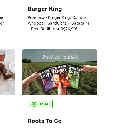
Burger King
he
Promoção Burger King: Combo
por
Whopper (Sanduíche + Batata M
+ Free Refill) por R$26,90!
CUPOM
Roots To Go