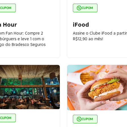
CUPOM
CUPOM
n Hour
iFood
m Fan Hour: Compre 2
Assine o Clube iFood a parti
úrguers e leve 1 com o
R$12,90 ao mês!
go do Bradesco Seguros
CUPOM
CUPOM