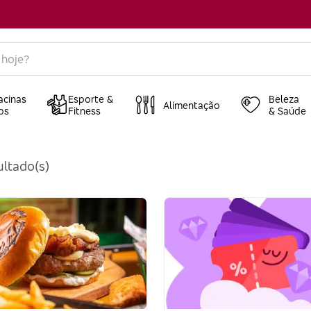
acinas
Esporte &
Beleza
Alimentação
os
Fitness
& Saúde
ltado(s)