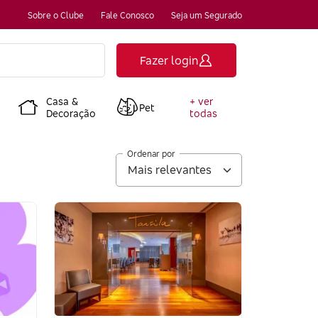
Sobre o Clube
Fale Conosco
Seja um Segurado
Fazer login
Casa &
+ ver
Pet
Decoração
todas
Ordenar por