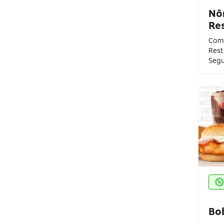
Dr. Peanut
Nô
Re
Empório Tia Sônia
Comp
Rest
Fan Hour
Segu
iFood
McDonald's
Nômade Bar & Restaurante
Outback Steakhouse
Pé de Manga
Popeyes
Power1One
Bo
Restaurante Tarsila