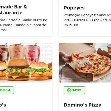
made Bar &
Popeyes
staurante
Promoção Popeyes: Sanduíc
re 1 prato e Ganhe outro no
POP + Batata P + Free Refil 
aurante usando o cupom do
R$ 19,90!
ros!
CUPOM
CUPOM
b's
Domino's Pizza