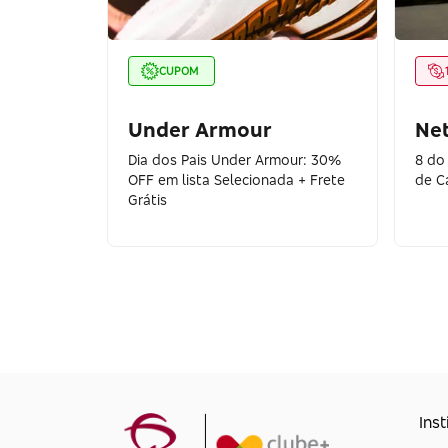
CUPOM
Under Armour
Ne
Dia dos Pais Under Armour: 30%
8 do
OFF em lista Selecionada + Frete
de C
Grátis
Inst