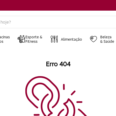
acinas
Esporte &
Beleza
Alimentação
os
Fitness
& Saúde
Erro 404