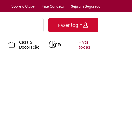
Sobre o Clube
Fale Conosco
Seja um Segurado
Fazer login
Casa &
+ ver
Pet
Decoração
todas