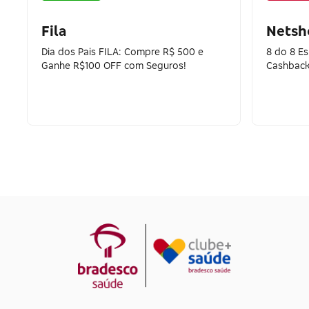
Fila
Netsh
Dia dos Pais FILA: Compre R$ 500 e
8 do 8 E
Ganhe R$100 OFF com Seguros!
Cashback