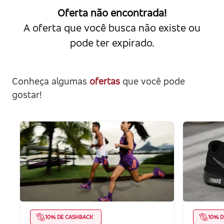
Oferta não encontrada!
A oferta que você busca não existe ou
pode ter expirado.
Conheça algumas
ofertas
que você pode
gostar!
10% DE CASHBACK
10% D