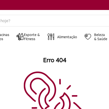
acinas
Esporte &
Beleza
Alimentação
os
Fitness
& Saúde
Erro 404