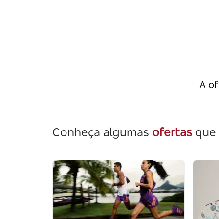
A of
Conheça algumas
ofertas
que 