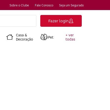
Sobre o Clube
Fale Conosco
Seja um Segurado
Fazer login
Casa &
+ ver
Pet
Decoração
todas