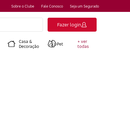
Sobre o Clube
Fale Conosco
Seja um Segurado
Fazer login
Casa &
+ ver
Pet
Decoração
todas