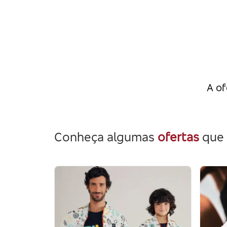
A of
Conheça algumas
ofertas
que 