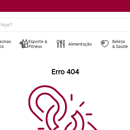
acinas
Esporte &
Beleza
Alimentação
os
Fitness
& Saúde
Erro 404