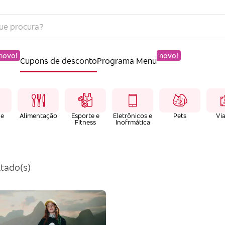
novo!
novo!
Cupons de desconto
Programa Menu
 e
Alimentação
Esporte e
Eletrônicos e
Pets
Vi
Fitness
Inofrmática
tado(s)