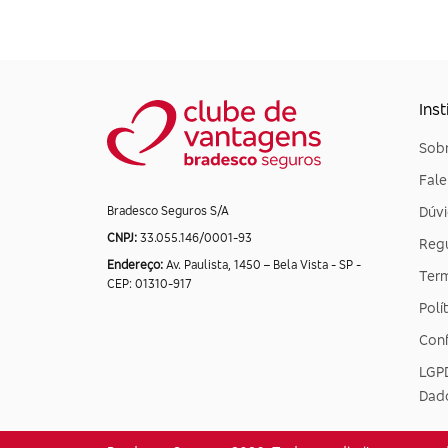
Inst
Sobr
Fal
Dúvi
Bradesco Seguros S/A
CNPJ:
33.055.146/0001-93
Reg
Endereço:
Av. Paulista, 1450 – Bela Vista - SP -
Ter
CEP: 01310-917
Polí
Conf
LGPD
Dad