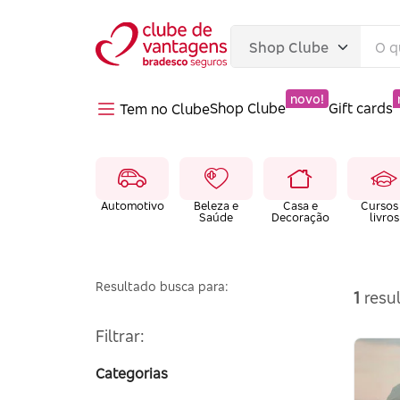
novo!
Shop Clube
Gift cards
Tem no Clube
Automotivo
Beleza e
Casa e
Cursos
Saúde
Decoração
livros
Resultado busca para:
1
resul
Filtrar:
Categorias