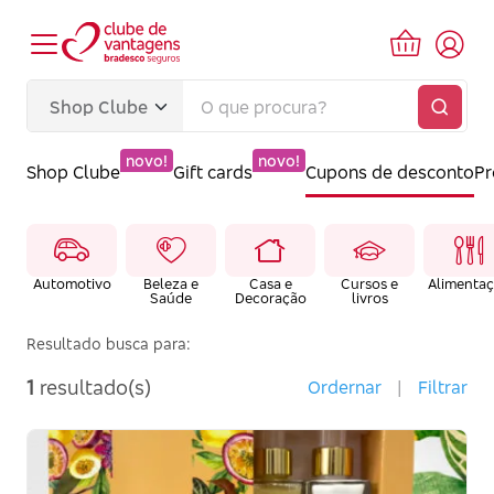
novo!
novo!
Shop Clube
Gift cards
Cupons de desconto
P
Automotivo
Beleza e
Casa e
Cursos e
Alimenta
Saúde
Decoração
livros
Resultado busca para:
1
resultado(s)
Ordernar
|
Filtrar