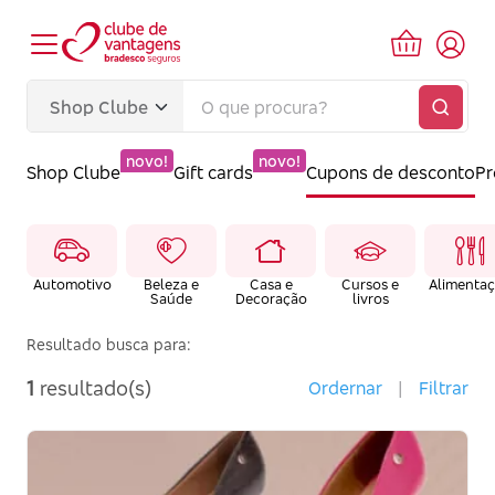
novo!
novo!
Shop Clube
Gift cards
Cupons de desconto
P
Automotivo
Beleza e
Casa e
Cursos e
Alimenta
Saúde
Decoração
livros
Resultado busca para:
1
resultado(s)
Ordernar
|
Filtrar