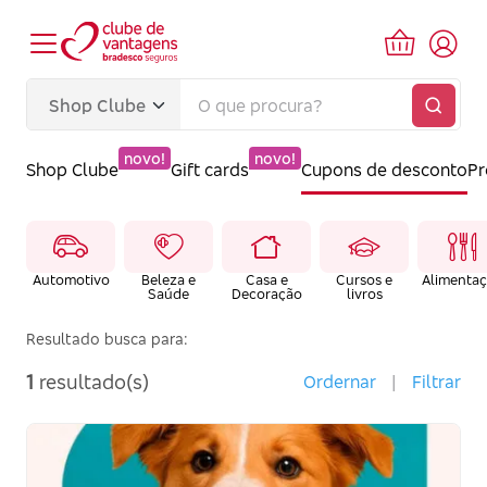
novo!
novo!
Shop Clube
Gift cards
Cupons de desconto
P
Automotivo
Beleza e
Casa e
Cursos e
Alimenta
Saúde
Decoração
livros
Resultado busca para:
1
resultado(s)
Ordernar
|
Filtrar