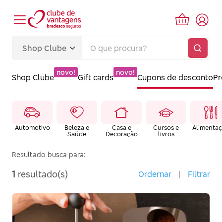
novo!
novo!
Shop Clube
Gift cards
Cupons de desconto
P
Automotivo
Beleza e
Casa e
Cursos e
Alimenta
Saúde
Decoração
livros
Resultado busca para:
1
resultado(s)
Ordernar
|
Filtrar