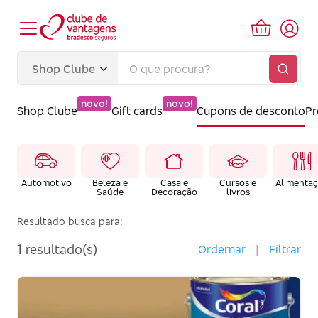
novo!
novo!
Shop Clube
Gift cards
Cupons de desconto
P
Automotivo
Beleza e
Casa e
Cursos e
Alimenta
Saúde
Decoração
livros
Resultado busca para:
1
resultado(s)
Ordernar
|
Filtrar