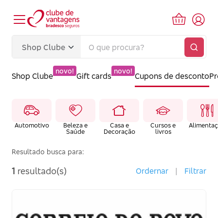
novo!
novo!
Shop Clube
Gift cards
Cupons de desconto
P
Automotivo
Beleza e
Casa e
Cursos e
Alimenta
Saúde
Decoração
livros
Resultado busca para:
1
resultado(s)
Ordernar
|
Filtrar