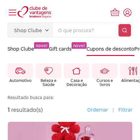
novo!
novo!
Shop Clube
Gift cards
Cupons de desconto
P
Automotivo
Beleza e
Casa e
Cursos e
Alimenta
Saúde
Decoração
livros
Resultado busca para:
1
resultado(s)
Ordernar
|
Filtrar