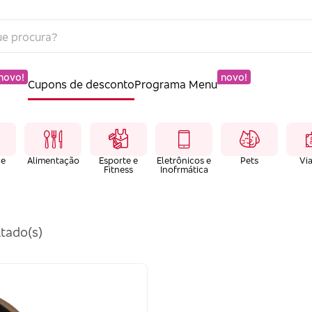
novo!
novo!
Cupons de desconto
Programa Menu
 e
Alimentação
Esporte e
Eletrônicos e
Pets
Vi
Fitness
Inofrmática
tado(s)