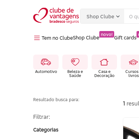
novo!
Shop Clube
Gift cards
Tem no Clube
Automotivo
Beleza e
Casa e
Cursos
Saúde
Decoração
livros
Resultado busca para:
1
resul
Filtrar:
Categorias