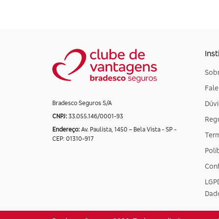
Inst
Sobr
Fal
Dúvi
Bradesco Seguros S/A
CNPJ:
33.055.146/0001-93
Reg
Endereço:
Av. Paulista, 1450 – Bela Vista - SP -
Ter
CEP: 01310-917
Polí
Conf
LGPD
Dad