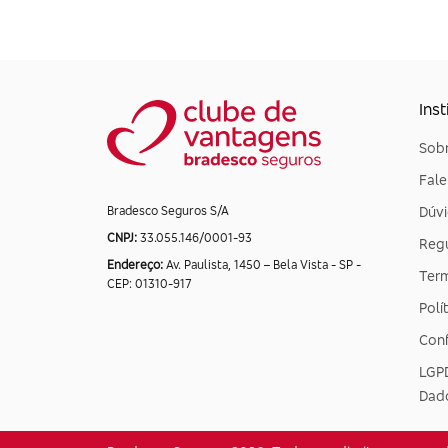
Inst
Sobr
Fal
Dúvi
Bradesco Seguros S/A
CNPJ:
33.055.146/0001-93
Reg
Endereço:
Av. Paulista, 1450 – Bela Vista - SP -
Ter
CEP: 01310-917
Polí
Conf
LGPD
Dad