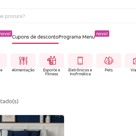
novo!
novo!
Cupons de desconto
Programa Menu
 e
Alimentação
Esporte e
Eletrônicos e
Pets
Vi
Fitness
Inofrmática
tado(s)