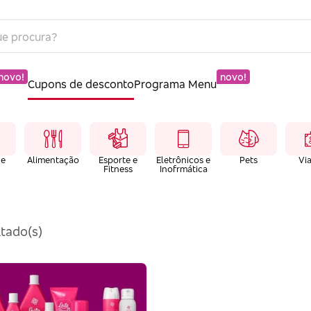
novo!
novo!
Cupons de desconto
Programa Menu
 e
Alimentação
Esporte e
Eletrônicos e
Pets
Vi
Fitness
Inofrmática
tado(s)