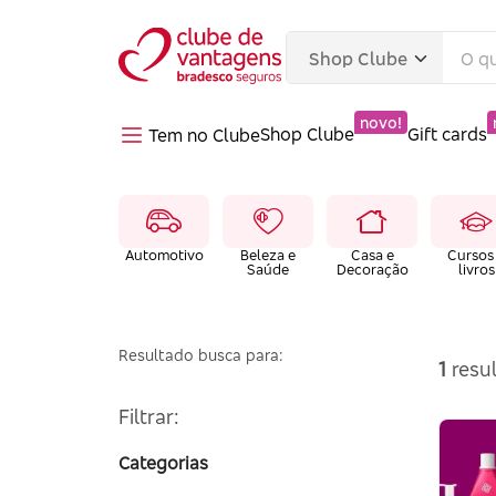
novo!
Shop Clube
Gift cards
Tem no Clube
Automotivo
Beleza e
Casa e
Cursos
Saúde
Decoração
livros
Resultado busca para:
1
resul
Filtrar:
Categorias