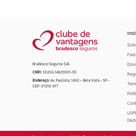
Inst
Sobr
Fal
Dúvi
Bradesco Seguros S/A
CNPJ:
33.055.146/0001-93
Reg
Endereço:
Av. Paulista, 1450 – Bela Vista - SP -
Ter
CEP: 01310-917
Polí
Conf
LGPD
Dad