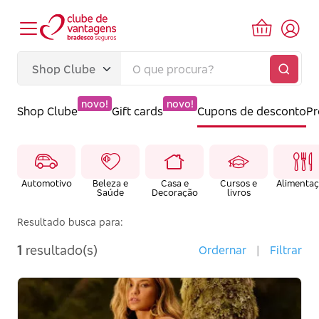
novo!
novo!
Shop Clube
Gift cards
Cupons de desconto
P
Automotivo
Beleza e
Casa e
Cursos e
Alimenta
Saúde
Decoração
livros
Resultado busca para:
1
resultado(s)
Ordernar
|
Filtrar