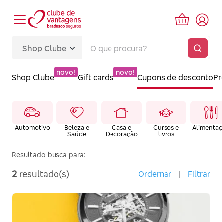
novo!
novo!
Shop Clube
Gift cards
Cupons de desconto
P
Automotivo
Beleza e
Casa e
Cursos e
Alimenta
Saúde
Decoração
livros
Resultado busca para:
2
resultado(s)
Ordernar
|
Filtrar