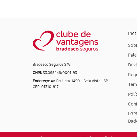
Inst
Sobr
Fal
Dúvi
Bradesco Seguros S/A
CNPJ:
33.055.146/0001-93
Reg
Endereço:
Av. Paulista, 1450 – Bela Vista - SP -
Ter
CEP: 01310-917
Polí
Conf
LGPD
Dad