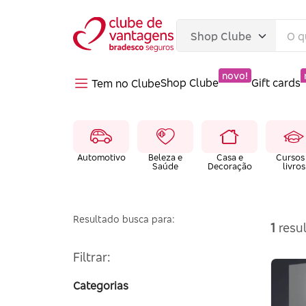
novo!
Shop Clube
Gift cards
Tem no Clube
Automotivo
Beleza e
Casa e
Cursos
Saúde
Decoração
livros
Resultado busca para:
1
resul
Filtrar:
Categorias