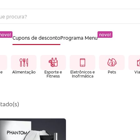
novo!
novo!
Cupons de desconto
Programa Menu
 e
Alimentação
Esporte e
Eletrônicos e
Pets
Vi
Fitness
Inofrmática
tado(s)