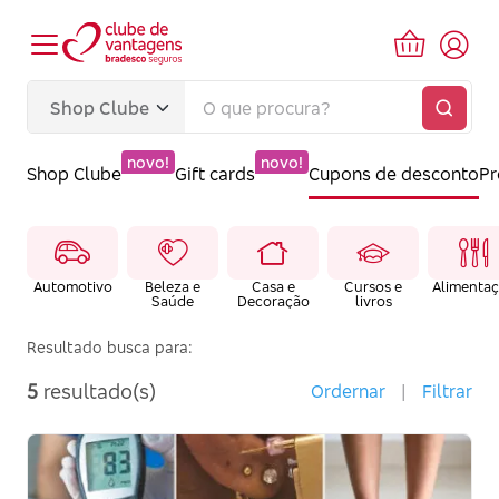
novo!
novo!
Shop Clube
Gift cards
Cupons de desconto
P
Automotivo
Beleza e
Casa e
Cursos e
Alimenta
Saúde
Decoração
livros
Resultado busca para:
5
resultado(s)
Ordernar
|
Filtrar