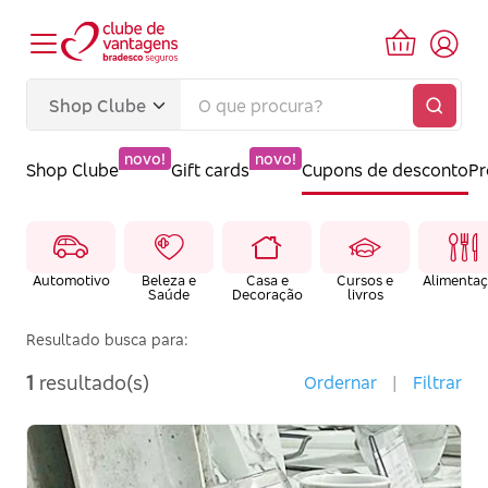
novo!
novo!
Shop Clube
Gift cards
Cupons de desconto
P
Automotivo
Beleza e
Casa e
Cursos e
Alimenta
Saúde
Decoração
livros
Resultado busca para:
1
resultado(s)
Ordernar
|
Filtrar