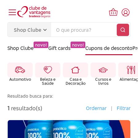
novo!
novo!
Shop Clube
Gift cards
Cupons de desconto
P
Automotivo
Beleza e
Casa e
Cursos e
Alimenta
Saúde
Decoração
livros
Resultado busca para:
1
resultado(s)
Ordernar
|
Filtrar