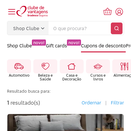
novo!
novo!
Shop Clube
Gift cards
Cupons de desconto
P
Automotivo
Beleza e
Casa e
Cursos e
Alimenta
Saúde
Decoração
livros
Resultado busca para:
1
resultado(s)
Ordernar
|
Filtrar