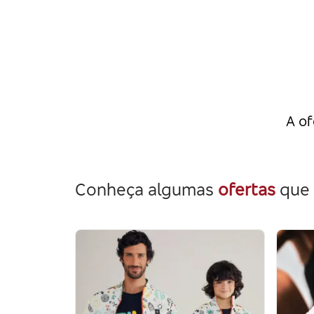
A of
Conheça algumas
ofertas
que 