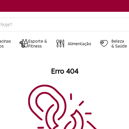
acinas
Esporte &
Beleza
Alimentação
os
Fitness
& Saúde
Erro 404