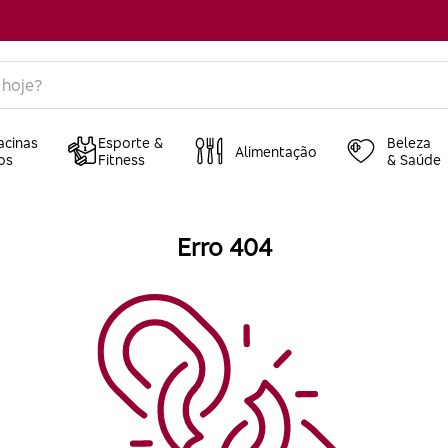
acinas
Esporte &
Beleza
Alimentação
os
Fitness
& Saúde
Erro 404