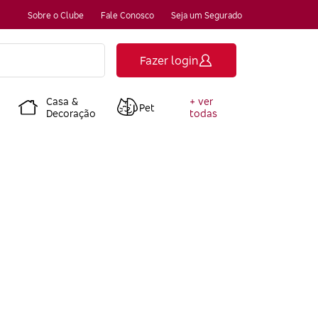
Sobre o Clube
Fale Conosco
Seja um Segurado
Fazer login
Casa &
+ ver
Pet
Decoração
todas