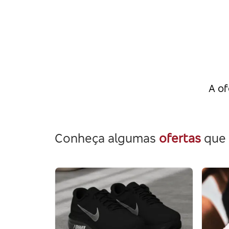
A of
Conheça algumas
ofertas
que 